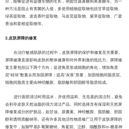
分，能够促进有益微生物的生长，例如甘露寡糖和果寡糖等。另一
种方法是阻止有害菌的入侵，多使用植物提取物包括甘草提取物、
绿茶提取物、迷迭香叶提取物、马齿苋提取物、紫草提取物、广藿
香油和姜根提取物等。
2.皮肤屏障的修复
在治疗敏感肌肤的过程中，皮肤屏障的保护和修复至关重要。
屏障健康直接影响皮肤的整体健康和对外界刺激的抵抗力。屏障修
复主要包括以下两个方向：促进角质形成细胞的角化，增加角质
层“砖块”数量从而加固屏障；提高“灰浆”质量，加固细胞间脂质层。
细胞间脂质主要由神经酰胺、脂肪酸和胆固醇等脂质组成。
进行面部清洁时用温水，并使用温和、无皂基的清洁剂，避免
会剥夺皮肤天然油脂的强力清洁产品。同时选择含有保湿和天然屏
障修复成分的护肤品，如甘油、尿囊素、神经酰胺、脂肪酸、胆固
醇和透明质酸钠等。还有许多其他活性物质被广泛用于皮肤屏障的
修复中，如羧甲基β-葡聚糖钠、角鲨烷、泛醇、烟酰胺和α-糖基神