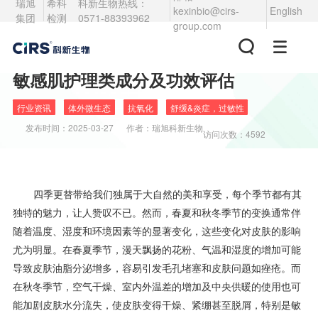
瑞旭
希科
科新生物热线：
kexinbio@cirs-
English
集团
检测
0571-88393962
group.com
敏感肌护理类成分及功效评估
行业资讯
体外微生态
抗氧化
舒缓&炎症，过敏性
发布时间：
2025-03-27
作者：
瑞旭科新生物
访问次数：4592
四季更替带给我们独属于大自然的美和享受，每个季节都有其
独特的魅力，让人赞叹不已。然而，春夏和秋冬季节的变换通常伴
随着温度、湿度和环境因素等的显著变化，这些变化对皮肤的影响
尤为明显。在春夏季节，漫天飘扬的花粉、气温和湿度的增加可能
导致皮肤油脂分泌增多，容易引发毛孔堵塞和皮肤问题如痤疮。而
在秋冬季节，空气干燥、室内外温差的增加及中央供暖的使用也可
能加剧皮肤水分流失，使皮肤变得干燥、紧绷甚至脱屑，特别是敏