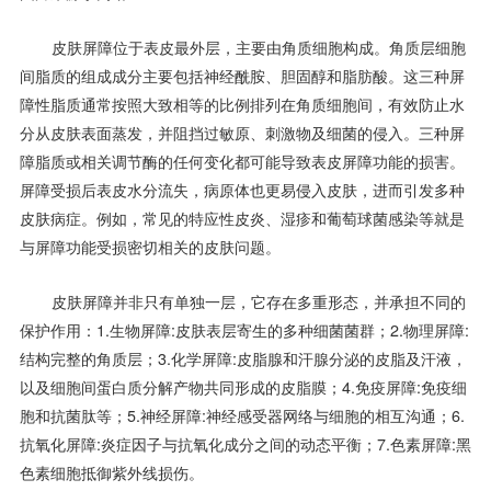
皮肤屏障位于表皮最外层，主要由角质细胞构成。角质层细胞
间脂质的组成成分主要包括神经酰胺、胆固醇和脂肪酸。这三种屏
障性脂质通常按照大致相等的比例排列在角质细胞间，有效防止水
分从皮肤表面蒸发，并阻挡过敏原、刺激物及细菌的侵入。三种屏
障脂质或相关调节酶的任何变化都可能导致表皮屏障功能的损害。
屏障受损后表皮水分流失，病原体也更易侵入皮肤，进而引发多种
皮肤病症。例如，常见的特应性皮炎、湿疹和葡萄球菌感染等就是
与屏障功能受损密切相关的皮肤问题。
皮肤屏障并非只有单独一层，它存在多重形态，并承担不同的
保护作用：1.生物屏障:皮肤表层寄生的多种细菌菌群；2.物理屏障:
结构完整的角质层；3.化学屏障:皮脂腺和汗腺分泌的皮脂及汗液，
以及细胞间蛋白质分解产物共同形成的皮脂膜；4.免疫屏障:免疫细
胞和抗菌肽等；5.神经屏障:神经感受器网络与细胞的相互沟通；6.
抗氧化屏障:炎症因子与抗氧化成分之间的动态平衡；7.色素屏障:黑
色素细胞抵御紫外线损伤。