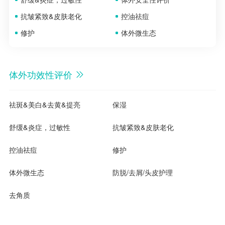
抗皱紧致&皮肤老化
控油祛痘
修护
体外微生态
体外功效性评价
祛斑&美白&去黄&提亮
保湿
舒缓&炎症，过敏性
抗皱紧致&皮肤老化
控油祛痘
修护
体外微生态
防脱/去屑/头皮护理
去角质