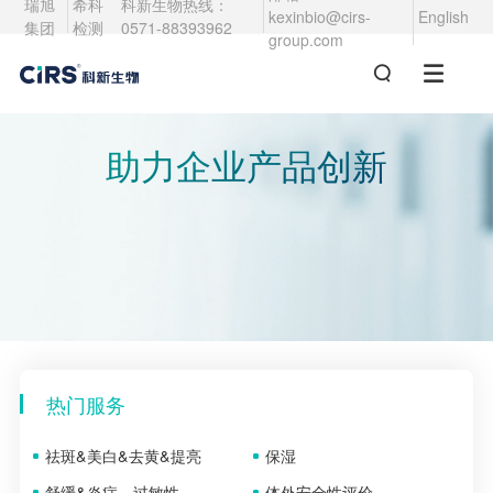
瑞旭
希科
科新生物热线：
kexinbio@cirs-
English
集团
检测
0571-88393962
group.com
助力企业产品创新
热门服务
祛斑&美白&去黄&提亮
保湿
舒缓&炎症，过敏性
体外安全性评价